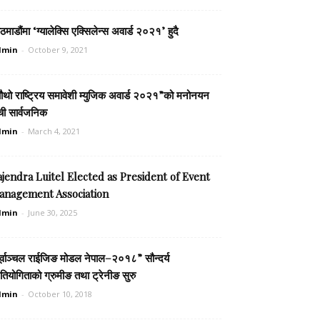
ठमाडौंमा ‘ग्यालेक्सि एक्सिलेन्स अवार्ड २०२१’ हुदै
dmin
-
October 9, 2021
ौथो राष्ट्रिय समावेशी म्युजिक अवार्ड २०२१”को मनोनयन
ची सार्वजनिक
dmin
-
March 4, 2021
jendra Luitel Elected as President of Event
anagement Association
dmin
-
June 30, 2025
ूर्वाञ्चल राईजिङ मोडल नेपाल–२०१८” सौन्दर्य
रतियोगिताको ग्रुमीङ तथा ट्रेनीङ सुरु
dmin
-
October 10, 2018