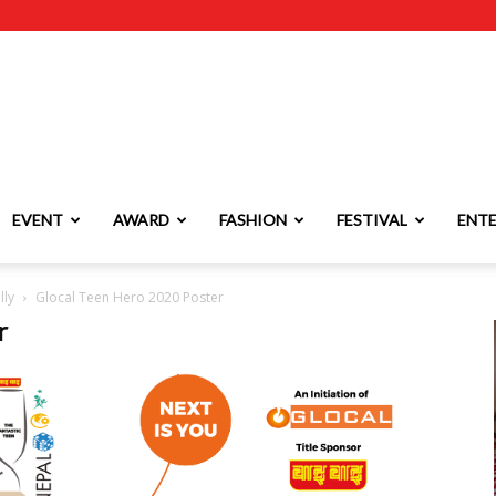
EVENT
AWARD
FASHION
FESTIVAL
ENT
lly
Glocal Teen Hero 2020 Poster
r