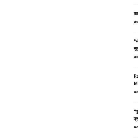
का
a
“च
सू
a
Ra
M
a
“प
प्
a