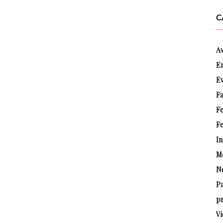
C
A
E
E
Fa
F
Fe
In
M
N
P
pr
Vi