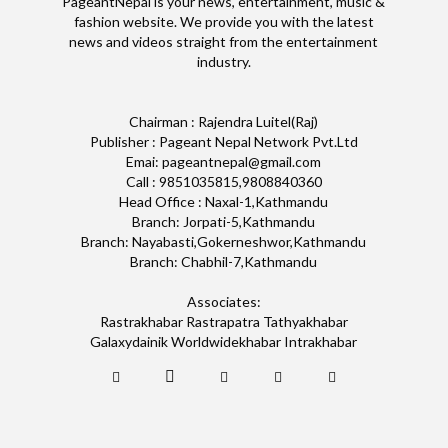
PageantNepal is your news, entertainment, music &
fashion website. We provide you with the latest
news and videos straight from the entertainment
industry.
Chairman : Rajendra Luitel(Raj)
Publisher : Pageant Nepal Network Pvt.Ltd
Emai: pageantnepal@gmail.com
Call : 9851035815,9808840360
Head Office : Naxal-1,Kathmandu
Branch: Jorpati-5,Kathmandu
Branch: Nayabasti,Gokerneshwor,Kathmandu
Branch: Chabhil-7,Kathmandu
Associates:
Rastrakhabar Rastrapatra Tathyakhabar
Galaxydainik Worldwidekhabar Intrakhabar