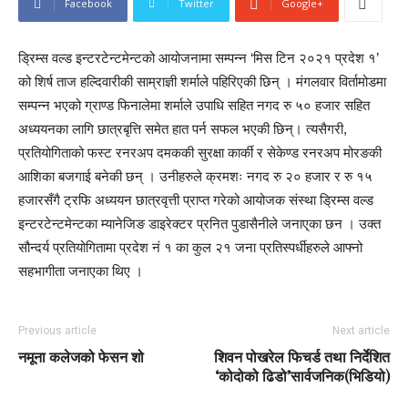
Facebook
Twitter
Google+
ड्रिम्स वल्ड इन्टरटेन्टमेन्टको आयोजनामा सम्पन्न ‘मिस टिन २०२१ प्रदेश १’
को शिर्ष ताज हल्दिवारीकी साम्राज्ञी शर्माले पहिरिएकी छिन् । मंगलवार विर्तामोडमा
सम्पन्न भएको ग्राण्ड फिनालेमा शर्माले उपाधि सहित नगद रु ५० हजार सहित
अध्ययनका लागि छात्रबृत्ति समेत हात पर्न सफल भएकी छिन्। त्यसैगरी,
प्रतियोगिताको फस्ट रनरअप दमककी सुरक्षा कार्की र सेकेण्ड रनरअप मोरङकी
आशिका बजगाई बनेकी छन् । उनीहरुले क्रमशः नगद रु २० हजार र रु १५
हजारसँगै ट्रफि अध्ययन छात्रवृत्ती प्राप्त गरेको आयोजक संस्था ड्रिम्स वल्ड
इन्टरटेन्टमेन्टका म्यानेजिङ डाइरेक्टर प्रनित पुडासैनीले जनाए्का छन । उक्त
सौन्दर्य प्रतियोगितामा प्रदेश नं १ का कुल २१ जना प्रतिस्पर्धीहरुले आफ्नो
सहभागीता जनाएका थिए ।
Previous article
Next article
नमूना कलेजको फेसन शो
शिवन पोखरेल फिचर्ड तथा निर्देशित
‘कोदोको ढिडो’सार्वजनिक(भिडियो)