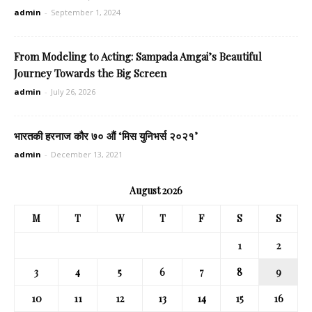
admin
-
September 1, 2024
From Modeling to Acting: Sampada Amgai’s Beautiful
Journey Towards the Big Screen
admin
-
July 26, 2026
भारतकी हरनाज कौर ७० औं ‘मिस युनिभर्स २०२१’
admin
-
December 13, 2021
August 2026
M
T
W
T
F
S
S
1
2
3
4
5
6
7
8
9
10
11
12
13
14
15
16