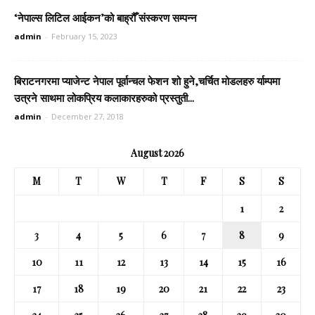
‘नेपाल्स लिटिल आईकन’को बाह्रौँ संस्करण सम्पन्न
admin
-
February 15, 2023
बिराटनगरमा प्याजेन्ट नेपाल पूर्वान्चल फेशन शो हुने,चर्चित मोडलहरु र्याम्पमा
उत्रने साथमा लोकप्रिय कलाकारहरुको प्रस्तुती...
admin
-
December 27, 2018
August 2026
M
T
W
T
F
S
S
1
2
3
4
5
6
7
8
9
10
11
12
13
14
15
16
17
18
19
20
21
22
23