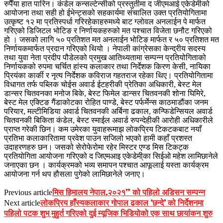
रुपैँया हात पारिन। कंडेल कन्सल्टेन्सीको प्रस्तुतीमा द जीएमआई एकेडेमीको
आयोजना तथा सही हो ईभेन्ट्सको सहकार्यमा संचालित उक्त प्रतियोगितामा
उत्कृष्ट १२ मा प्रतिस्पर्धा गरिरहेकाहरुमध्ये बाट ग्लोवल अनलाईन पे मार्फत
गरिएको डिजिटल भोटिङ र निर्णायकहरुको मत पश्चात विजेता छनौट गरिएको
हो । जसको लागि ५० प्रतिशत मत अनलाईन भोटिङ मार्फत र ५० प्रतिशत मत
निर्णायकमार्फत प्रदान गरिएको थियो । नेपाली कांग्रेसका केन्द्रीय सदस्य
तथा युवा नेता प्रदीप पौडेलको प्रमुख आतिथ्यतामा सम्पन्न प्रतियोगिताको
निर्णायकको रुपमा चर्चित हांस्य कलाकार तथा निर्देशक किरण केसी, नायिका
प्रियंका कार्की र नृत्य निर्देशक कविराज गहतराज रहेका थिए। प्रतियोगितामा
विधागत तर्फ पब्लिक चोईस अवार्ड ईटहरीकी प्रेतिका अधिकारी, बेस्ट मेल
डान्सर चितवनका मनोज बिके, बेस्ट फिमेल डान्सर चितवनकी शोना घिमिरे,
बेस्ट मेल एक्टिङ गैंडाकोटका रोहित पाण्डे, बेस्ट पर्फर्मेन्स काठमाडौंका जनम
परियार, मल्टीमिडिया अवार्ड चितवनकी अर्बिना ढकाल, कन्फिडेन्सियल अवार्ड
चितवनकी बिकिता कंडेल, बेस्ट स्माईल अवार्ड रुपन्देहीकी आरोही अधिकारीले
प्राप्त गरेकी छिन। कम उमेरका युवाहरूमाझ लोकप्रिय टिकटकबाट नयाँ
प्रतिभा कलाकारितामा प्रवेश पाउन सजिलो भएको हामी कहाँ प्रशस्त
उदाहरणहरु छन। जसको सेरोफेरोमा रहेर मिस्टर एण्ड मिस टिकट्क
प्रतियोगिता आयोजना गरिएको द जिएमआइ एकेडेमी्का सिईओ महेश लामिछानेले
जनाएका छन । कार्यक्रमको भव्य समापन पश्चात आफूलाई यस्ता कार्यक्रम
आयोजना गर्न थप हौसला पुगेको लामिछानेले जनाए।
मिस हिमालय नेपाल,२०२१” को पहिलो अडिसन सम्पन्न
Previous article
लोकप्रिय हाँस्यकलाकार गोपाल ढकाल ‘छन्दे’ को निर्देशनमा
Next article
पहिलो पटक शुभ मुहुर्त गरिएको दुई म्यूजिक भिडियोको एक साथ छायांकन शुरु