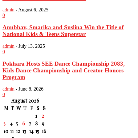
admin
-
August 6, 2025
0
Anubhav, Smarika and Suslina Win the Title of
National Kids & Teens Superstar
admin
-
July 13, 2025
0
Pokhara Hosts SEE Dance Championship 2083,
Kids Dance Championship and Creator Honors
Program
admin
-
June 8, 2026
0
August 2026
M
T
W
T
F
S
S
1
2
3
4
5
6
7
8
9
10
11
12
13
14
15
16