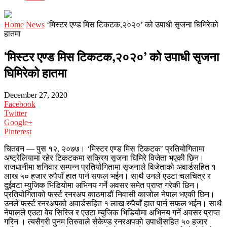
Home
News
‘मिस्टर एण्ड मिस टिकटक,२०२०’ को उपाधी सृजना घिमिरेको
हातमा
‘मिस्टर एण्ड मिस टिकटक,२०२०’ को उपाधी सृजना
घिमिरेको हातमा
December 27, 2020
Facebook
Twitter
Google+
Pinterest
चितवन — पुस १२, २०७७। ‘मिस्टर एण्ड मिस टिकटक’ प्रतियोगितामा
अष्ट्रेलियामा रहेर टिकटकमा सक्रिय सृजना घिमिरे विजेता भएकी छिन।
राजधानीमा शनिवार सम्पन्न प्रतियोगितामा सृजनाले विजेताको अवार्डसहित १
लाख ५० हजार रुपैयाँ हात पार्न सफल भईन। साथै उनले एउटा चलचित्र र
दुईवटा म्युजिक भिडियोमा अभिनय गर्ने अवसर समेत प्राप्त गरेकी छिन।
प्रतियोगिताको फर्स्ट रनरअप काठमाडौं निवासी काजोल नेपाल भएकी छिन।
उनले फर्स्ट रनरअपको अवार्डसहित १ लाख रुपैयाँ हात पार्न सफल भईन। साथै
नेपालले एउटा वेब सिरिज र एउटा म्युजिक भिडियोमा अभिनय गर्ने अवसर प्राप्त
गरिन । त्यसैगरी पुनम तिरुवाले सेकेण्ड रनरअपको उपाधीसहित ५० हजार