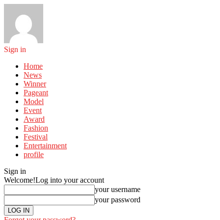
Sign in
Home
News
Winner
Pageant
Model
Event
Award
Fashion
Festival
Entertainment
profile
Sign in
Welcome!
Log into your account
your username
your password
Forgot your password?