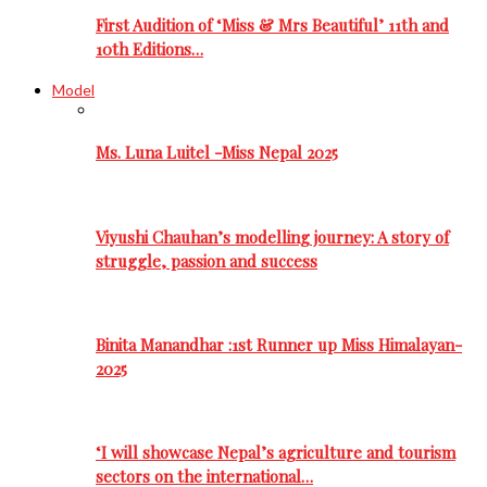
First Audition of ‘Miss & Mrs Beautiful’ 11th and
10th Editions…
Model
Ms. Luna Luitel -Miss Nepal 2025
Viyushi Chauhan’s modelling journey: A story of
struggle, passion and success
Binita Manandhar :1st Runner up Miss Himalayan-
2025
‘I will showcase Nepal’s agriculture and tourism
sectors on the international…