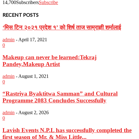
14,700
Subscribers
Subscribe
RECENT POSTS
‘मिस टिन २०२१ प्रदेश १’ को शिर्ष ताज साम्राज्ञी शर्मालाई
admin
-
April 17, 2021
0
Makeup can never be learned:Tekraj
Pandey,Makeup Artist
admin
-
August 1, 2021
0
“Rastriya Byaktitwa Samman” and Cultural
Programme 2083 Concludes Successfully
admin
-
August 2, 2026
0
Lavish Events N.P.L has successfully completed the
first season of Mr. & Miss Little...