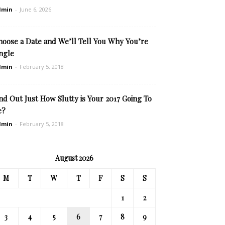
dmin
-
June 6, 2026
hoose a Date and We’ll Tell You Why You’re
ngle
dmin
-
February 5, 2018
nd Out Just How Slutty is Your 2017 Going To
e?
dmin
-
February 5, 2018
August 2026
M
T
W
T
F
S
S
1
2
3
4
5
6
7
8
9