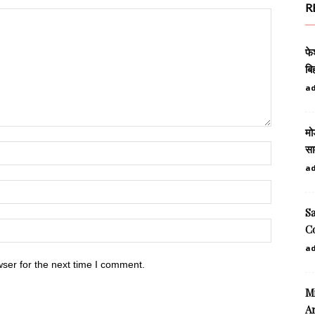
R
फे
बि
a
मो
सा
a
S
C
a
ser for the next time I comment.
Mi
A