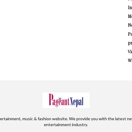
In
M
N
P
pr
Vi
W
ertainment, music & fashion website. We provide you with the latest ne
entertainment industry.