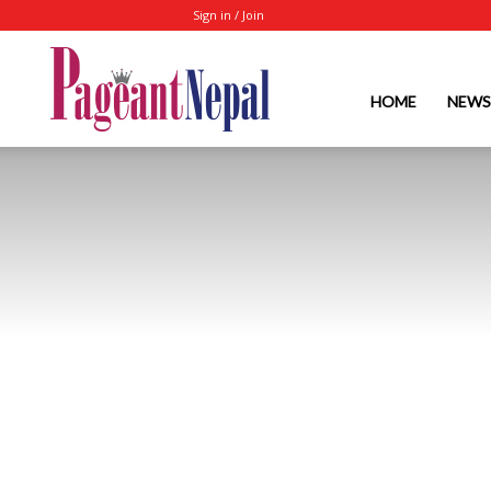
Sign in / Join
Nepal's
HOME
NEWS
No.1
Fashion-
Event-