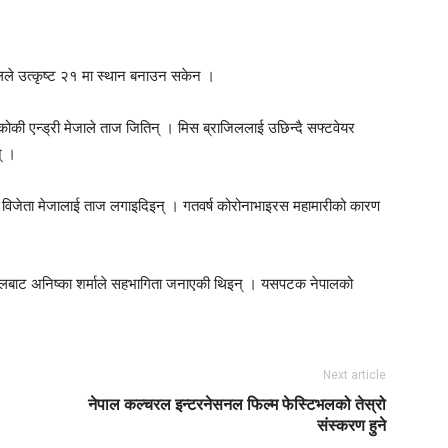
gle+
Pinterest
लले उत्कृष्ट २१ मा स्थान बनाउन सकेन ।
िकोकी एन्ड्री मेजाले ताज जितिन् । मिस ब्राजिललाई उछिन्दै सफ्टवेयर
् ।
ँ विजेता मेजालाई ताज लगाइदिइन् । गतवर्ष कोरोनाभाइरस महामारीको कारण
पालबाट अनिष्का शर्माले सहभागिता जनाएकी थिइन् । यसपटक नेपालको
Next article
नेपाल कल्चरल इन्टरनेसनल फिल्म फेस्टिभलको तेस्रो
संस्करण हुने