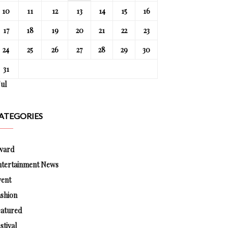
10
11
12
13
14
15
16
17
18
19
20
21
22
23
24
25
26
27
28
29
30
31
Jul
ATEGORIES
ward
ntertainment News
vent
shion
eatured
stival