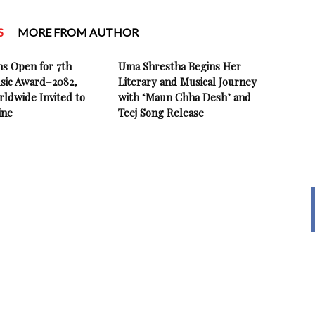
S
MORE FROM AUTHOR
ns Open for 7th
Uma Shrestha Begins Her
sic Award–2082,
Literary and Musical Journey
rldwide Invited to
with ‘Maun Chha Desh’ and
ine
Teej Song Release