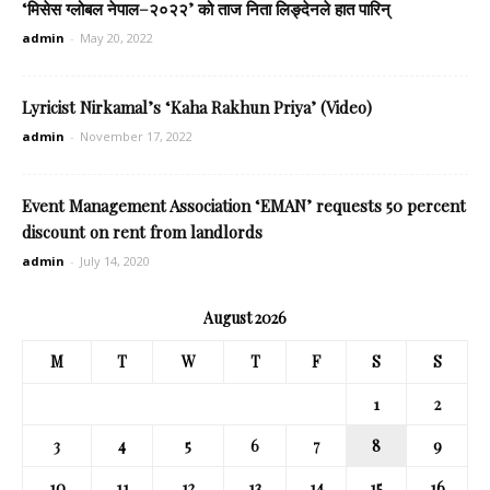
‘मिसेस ग्लोबल नेपाल–२०२२’ को ताज निता लिङ्देनले हात पारिन्
admin
-
May 20, 2022
Lyricist Nirkamal’s ‘Kaha Rakhun Priya’ (Video)
admin
-
November 17, 2022
Event Management Association ‘EMAN’ requests 50 percent
discount on rent from landlords
admin
-
July 14, 2020
August 2026
M
T
W
T
F
S
S
1
2
3
4
5
6
7
8
9
10
11
12
13
14
15
16