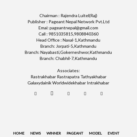
Chairman : Rajendra Luitel(Raj)
Publisher : Pageant Nepal Network Pvt.Ltd
Emai: pageantnepal@gmail.com
Call : 9851035815,9808840360
Head Office : Naxal-1,Kathmandu
Branch: Jorpati-5,Kathmandu
Branch: Nayabasti,Gokerneshwor,Kathmandu
Branch: Chabhil-7,Kathmandu
Associates:
Rastrakhabar Rastrapatra Tathyakhabar
Galaxydainik Worldwidekhabar Intrakhabar
HOME
NEWS
WINNER
PAGEANT
MODEL
EVENT