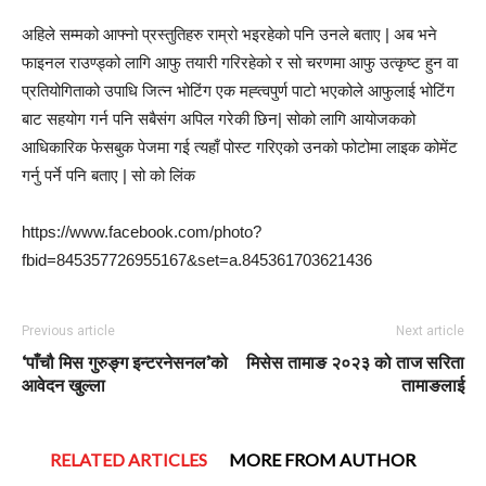
अहिले सम्मको आफ्नो प्रस्तुतिहरु राम्रो भइरहेको पनि उनले बताए | अब भने
फाइनल राउण्ड्को लागि आफु तयारी गरिरहेको र सो चरणमा आफु उत्कृष्ट हुन वा
प्रतियोगिताको उपाधि जित्न भोटिंग एक मह्त्वपुर्ण पाटो भएकोले आफुलाई भोटिंग
बाट सहयोग गर्न पनि सबैसंग अपिल गरेकी छिन| सोको लागि आयोजकको
आधिकारिक फेसबुक पेजमा गई त्यहाँ पोस्ट गरिएको उनको फोटोमा लाइक कोमेंट
गर्नु पर्ने पनि बताए | सो को लिंक
https://www.facebook.com/photo?
fbid=845357726955167&set=a.845361703621436
Previous article
Next article
‘पाँचौ मिस गुरुङ्ग इन्टरनेसनल’को
मिसेस तामाङ २०२३ को ताज सरिता
आवेदन खुल्ला
तामाङलाई
RELATED ARTICLES
MORE FROM AUTHOR