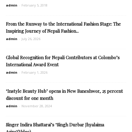
admin
-
February 5, 2018
From the Runway to the International Fashion Stage: The
Inspiring Journey of Nepali Fashion...
admin
-
July 26, 2026
Global Recognition for Nepali Contributors at Colombo’s
International Award Event
admin
-
February 1, 2026
‘Instyle Beauty Hub’ opens in New Baneshwor, 25 percent
discount for one month
admin
-
November 28, 2024
Singer Indira Bhattarai’s ‘Singh Durbar Jhyalaima
Aaina'(Video)