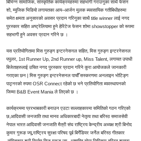
बिभिन्न सामाजिक, सांस्कृतिक कार्यक्रमहरुमा सहभागी गराउनुका साथै फेसन
शो, म्युजिक भिडियो लगायतका आय–आर्जन मुलक ब्यवसायिक गतीबिधीहरुमा
समेत क्षमता अनुसारको अवसर प्रदान गरिनुका साथै title winner लाई नगद
पुरस्कार सहित अष्ट्रेलियामा हुने हेरिटेज फेसन शोमा showstopper को रूपमा
सहभागी हुने अवसर प्रदान गरिने छ ।
यस प्रतियोगितामा मिस गुरुङ्ग इन्टरनेसनल सहित, मिस गुरुङ्ग इन्टरनेसनल
पपुलर, 1st Runner Up, 2nd Runner up, Miss Talent, लगायत उपाधी
बिजेताहरुलाई उचित नगद पुरस्कार प्रदान गरिने कुरा आयोजकले जानकारी
गराएका छन | मिस गुरुङ्ग इन्टरनेसनल पाचौँ सस्करणमा अनलाइन भोटिङ्ग
पाट्र्नरको रुपमा OSR Connect रहेको छ भने प्रतियोगिता ब्यवस्थापनको
जिम्मा B&B Event Mania ले लिएको छ ।
कार्यक्रममा प्ररभाबकारी बनाउन एउटा सल्लाहकारमा समितिको गठन गरिएको
छ,आदिवासी जनजाति तथा मानव अधिकारबादी नेतृत्व तथा बरिस्ठ समाजसेवी
नेपाल भारत आदिवासी जनजाति मैत्री संघ राष्ट्रिय केन्द्रीय अध्यक्ष श्री बिनोद
कुमार गुरूङ ज्यू,राष्ट्रिय सुरक्षा परिषद पूर्ब बिर्गेडियर जर्नेल बरिस्ठ गीतकार
,संगितकार श्री निर्माण सिङ गुरूङ ज्यू , भाषाबिद्व,खेमा लिपिकार,बरिस्ठ श्रष्ठा