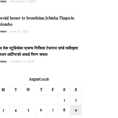
dmin
-
December 5, 2021
ecial honor to beautician Jebisha Thapa in
olombo
dmin
-
June 11, 2023
ज मेक स्टुडियोका प्रबन्ध निर्देशक टेकराज पाण्डे सर्वोत्कृष्ट
कअप आर्टिष्टको अवार्ड जित्न सफल
dmin
-
October 11, 2018
August 2026
M
T
W
T
F
S
S
1
2
3
4
5
6
7
8
9