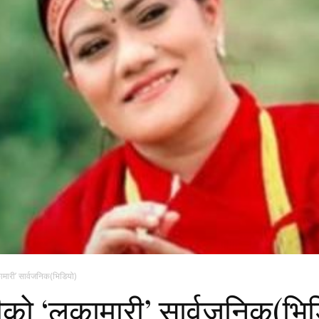
ामारी’ सार्वजनिक(भिडियो)
ीको ‘लुकामारी’ सार्वजनिक(भि