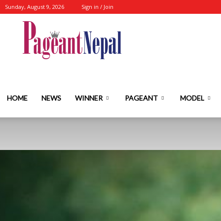
Sunday, August 9, 2026
Sign in / Join
Nepal's
No.1
HOME
NEWS
WINNER
PAGEANT
MODEL
Fashion-
Event-