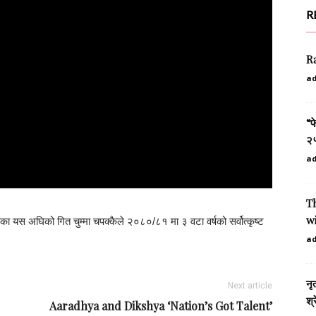
R
R
a
“फ
२५
a
Th
wi
ीका यस अघिको गित चुम्मा चपक्कैले २०८०/८१ मा ३ वटा वर्षको सर्वोत्कृष्ट
a
नृ
Next article
श्र
Aaradhya and Dikshya ‘Nation’s Got Talent’