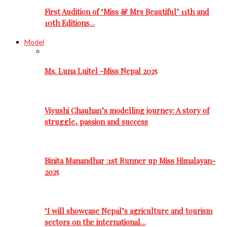
First Audition of ‘Miss & Mrs Beautiful’ 11th and
10th Editions…
Model
Ms. Luna Luitel -Miss Nepal 2025
Viyushi Chauhan’s modelling journey: A story of
struggle, passion and success
Binita Manandhar :1st Runner up Miss Himalayan-
2025
‘I will showcase Nepal’s agriculture and tourism
sectors on the international…