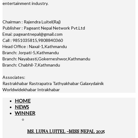
entertainment industry.
Chairman : Rajendra Luitel(Raj)
Publisher : Pageant Nepal Network Pvt.Ltd
Emai: pageantnepal@gmail.com
Call : 9851035815,9808840360
Head Office : Naxal-1,Kathmandu
Branch: Jorpati-5,Kathmandu
Branch: Nayabasti,Gokerneshwor,Kathmandu
Branch: Chabhil-7,Kathmandu
Associates:
Rastrakhabar Rastrapatra Tathyakhabar Galaxydainik
Worldwidekhabar Intrakhabar
HOME
NEWS
WINNER
MS. LUNA LUITEL -MISS NEPAL 2025