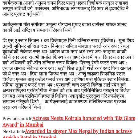
कार्यक्रममा आफ्नो अमुल्य समय दिएर पाल्नु भएका निर्णायक मण्ड्ल लगायत
सम्पूर्ण अतिथी वर्ग, पत्रकार, अभिभावक लगायतलाई जि आर ले हृदयदेखि नै
आभार प्रकट् गर्नु भयो ।
कार्यक्रममा गीत संगीतमा अमुल्य योगदान पुर्
याए बापत बारीस्ठ गायक आनद
कार्की लाई राष्ट्रिय सम्मान गरिएको थियो ।
डि एस् ए स्टार सिजन ९ का बिजेताहरु मिनी डन्सिङ स्टार (बिजेता) : युना शिङ
ठकुरी जुनियर डन्सिङ स्टार बिजेता : समिक्षा मोक्तान फर्स्त रनर अप : रेचल
बुढाथोकी सेकेण्ड रनर अप: आर्यश थापा मगर थर्ड रनर अप: साहाया कार्की
फोर्थ रनर अप: राजभी अर्याल फिफ्थ रनर अप: तेजस्भी पन्त सिक्स्थ रनर अप :
बर्षा अधिकारी प्री-टीन डन्सिङ स्टार विजेता: प्रिन्सु रेग्मी फर्स्ट रनर अप :
एन्जल तामाङ सेकेण्ड रनर अप : खुशी शिङ ठकुरी थर्ड रनर अप: पिया खनाल
फोर्थ रनर अप : दिया लामा फिफ्थ रनर अप : अन्शु खड्का सिङगिङ स्टार
विजेता: एन्जल बाबु कटेल फर्स्त रनर अप : इप्शित पन्त एक्टिङ स्टार बिजेता:
रोमिया सुनुवार फर्स्ट रनर अप : प्रशान्ती चन्द ठकुरी बिजेता लाई स्पेन हुने
अन्तरराष्ट्रिय प्रतियोगीता नेपाल को तर्फ बाट प्रतिनिधित्व गराइने छ बिजेता
लगायत अन्य प्रतियोगीहरुलाई विभिन्न अवार्ड्बाट पुरस्कृत गरि कार्यक्रम
समापन गरिएको थियो । कार्यक्रमलाई काष्ठमण्डप टेलिभिजनबाट प्रत्यक्ष
प्रसारण गरिएको थियो ।
Actress Neetu Koirala honored with ‘Biz Glam
Previous article
Award’ in Mumbai
Awarded to singer Max Nepal by Indian actress
Next article
Amisha Patel in Mumbai