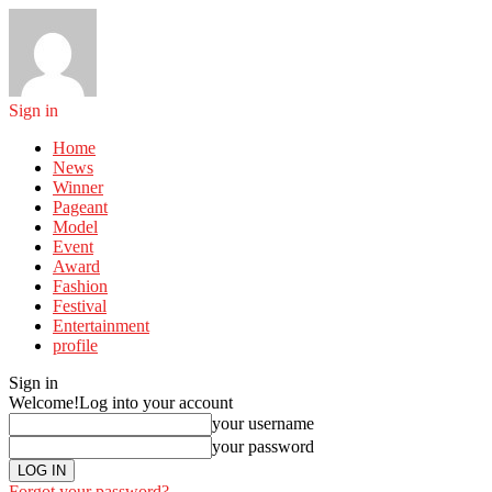
Sign in
Home
News
Winner
Pageant
Model
Event
Award
Fashion
Festival
Entertainment
profile
Sign in
Welcome!
Log into your account
your username
your password
Forgot your password?