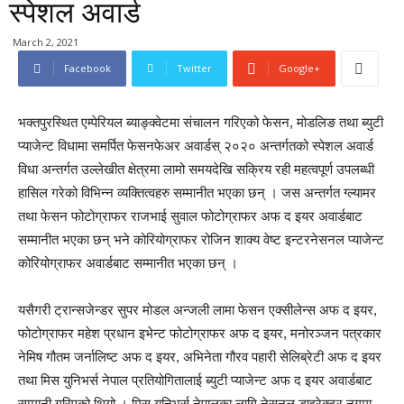
स्पेशल अवार्ड
March 2, 2021
Facebook
Twitter
Google+
भक्तपुरस्थित एम्पेरियल ब्याङ्क्वेटमा संचालन गरिएको फेसन, मोडलिङ तथा ब्युटी
प्याजेन्ट विधामा समर्पित फेसनफेअर अवार्डस् २०२० अन्तर्गतको स्पेशल अवार्ड
विधा अन्तर्गत उल्लेखीत क्षेत्रमा लामो समयदेखि सक्रिय रही महत्वपूर्ण उपलब्धी
हासिल गरेको विभिन्न व्यक्तित्वहरु सम्मानीत भएका छन् । जस अन्तर्गत ग्ल्यामर
तथा फेसन फोटोग्राफर राजभाई सुवाल फोटोग्राफर अफ द इयर अवार्डबाट
सम्मानीत भएका छन् भने कोरियोग्राफर रोजिन शाक्य वेष्ट इन्टरनेसनल प्याजेन्ट
कोरियोग्राफर अवार्डबाट सम्मानीत भएका छन् ।
यसैगरी ट्रान्सजेन्डर सुपर मोडल अन्जली लामा फेसन एक्सीलेन्स अफ द इयर,
फोटोग्राफर महेश प्रधान इभेन्ट फोटोग्राफर अफ द इयर, मनोरञ्जन पत्रकार
नेमिष गौतम जर्नालिष्ट अफ द इयर, अभिनेता गौरव पहारी सेलिब्रेटी अफ द इयर
तथा मिस युनिभर्स नेपाल प्रतियोगितालाई ब्युटी प्याजेन्ट अफ द इयर अवार्डबाट
सम्मानी गरिएको थियो । मिस युनिभर्स नेपालका लागि नेसनल डाइरेक्टर नगमा