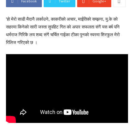
Facebook
Twitter
Google+
‘हाे मेराे साडी मैदानै लर्काउने, काकरीकाे अचार, माईतिकाे सम्झना, यु.के काे
सहरमा किनेकाे सारी जस्ता सुपहिट गित काे अपार सफलता संगै यस बर्ष पनि
धर्मराज गिरिकै लय शब्द संगै चर्चित गाईका टीका पुनकाे स्वरमा शिरफुल मेराे
रिलिज गरिएकाे छ ।