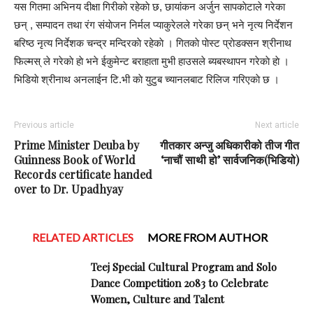
यस गितमा अभिनय दीक्षा गिरीकाे रहेकाे छ, छायांकन अर्जुन सापकाेटाले गरेका
छन् , सम्पादन तथा रंग संयाेजन निर्मल प्याकुरेलले गरेका छन् भने नृत्य निर्देशन
बरिष्ठ नृत्य निर्देशक चन्द्र मन्दिरकाे रहेकाे । गितकाे पाेस्ट प्राेडक्सन श्रीनाथ
फिल्मस् ले गरेकाे हाे भने ईकुमेन्ट बराहाता मुभी हाउसले ब्यबस्थापन गरेकाे हाे ।
भिडियाे श्रीनाथ अनलाईन टि.भी काे युटुब च्यानलबाट रिलिज गरिएकाे छ ।
Previous article
Next article
Prime Minister Deuba by
गीतकार अन्जु अधिकारीको तीज गीत
Guinness Book of World
‘नाचौं साथी हो’ सार्वजनिक(भिडियो)
Records certificate handed
over to Dr. Upadhyay
RELATED ARTICLES
MORE FROM AUTHOR
Teej Special Cultural Program and Solo
Dance Competition 2083 to Celebrate
Women, Culture and Talent