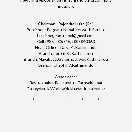
news and videos straight from the entertainment
industry.
Chairman : Rajendra Luitel(Raj)
Publisher : Pageant Nepal Network Pvt.Ltd
Emai: pageantnepal@gmail.com
Call : 9851035815,9808840360
Head Office : Naxal-1,Kathmandu
Branch: Jorpati-5,Kathmandu
Branch: Nayabasti,Gokerneshwor,Kathmandu
Branch: Chabhil-7,Kathmandu
Associates:
Rastrakhabar Rastrapatra Tathyakhabar
Galaxydainik Worldwidekhabar Intrakhabar