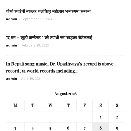
चौथो स्पाईनी ब्याब्लर चलचित्र महोत्सव भव्यरुपमा सम्पन्न
admin
-
September 18, 2024
‘द मम – व्युटी कन्टेस्ट ’ को उपाधी रमा खड्का पौडेललाई
admin
-
February 28, 2022
In Nepali song music, Dr. Upadhyaya’s record is above
record, 51 world records including...
admin
-
April 19, 2021
August 2026
M
T
W
T
F
S
S
1
2
3
4
5
6
7
8
9